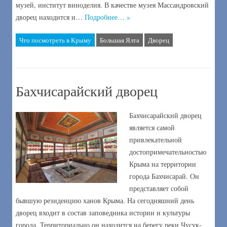
музей, институт виноделия. В качестве музея Массандровский
дворец находится и…
Подробнее… »
Что посмотреть в Крыму
Большая Ялта
Дворец
Бахчисарайский дворец
Бахчисарайский дворец
является самой
привлекательной
достопримечательностью
Крыма на территории
города Бахчисарай. Он
представляет собой
бывшую резиденцию ханов Крыма. На сегодняшний день
дворец входит в состав заповедника истории и культуры
города. Территориально он находится на берегу реки Чусук-