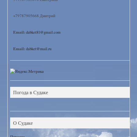
+79787905668 Дмитрий
Email:
dabket81@gmail.com
Email:
dabket@mail.ru
Погода в Судаке
О Судаке
Питание