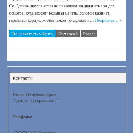
Су. Здание дворца условно разделяют на двадцать зон для
осмотра, куда входят: Большая мечеть, Золотой кабинет,
гаремный корпус, жилые покои, кладбище и…
Подробнее… »
Что посмотреть в Крыму
Бахчисарай
Дворец
Контакты
Россия, Республика Крым,
Судак, ул. Адмиральская 12
Телефоны:
+79787905670 Екатерина