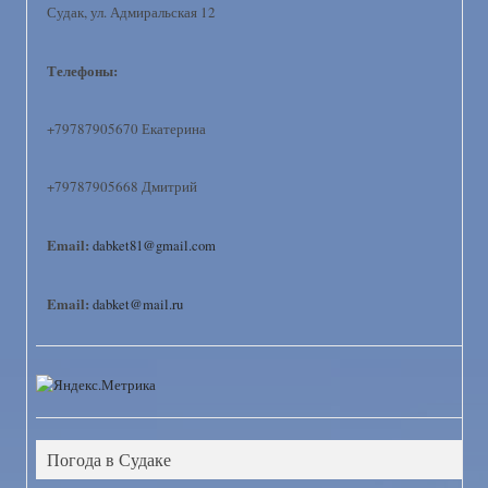
Судак, ул. Адмиральская 12
Телефоны:
+79787905670 Екатерина
+79787905668 Дмитрий
Email:
dabket81@gmail.com
Email:
dabket@mail.ru
Погода в Судаке