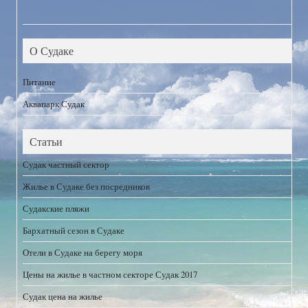
О Судаке
Питание
Аквапарк Судак
Статьи
Судак частный сектор
Жилье в Судаке без посредников
Судакские пляжи
Бархатный сезон в Судаке
Отели в Судаке на берегу моря
Цены на жилье в частном секторе Судак 2017
Судак цена на жилье