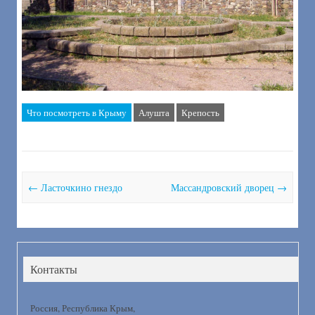
Что посмотреть в Крыму
Алушта
Крепость
Post navigation
←
Ласточкино гнездо
Массандровский дворец
→
Контакты
Россия, Республика Крым,